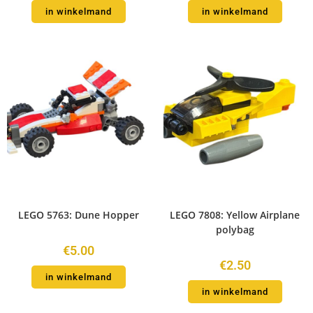
in winkelmand
in winkelmand
LEGO 5763: Dune Hopper
LEGO 7808: Yellow Airplane
polybag
€
5.00
€
2.50
in winkelmand
in winkelmand