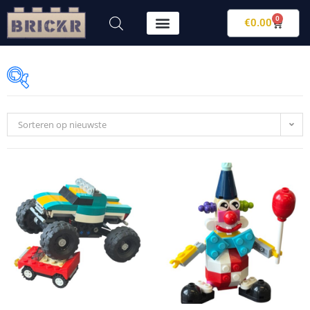
0
€
0.00
Sorteren op nieuwste
€2
€95
2
25
49
72
95
Op voorraad
FILTER