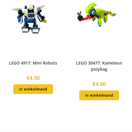
LEGO 4917: Mini Robots
LEGO 30477: Kameleon
polybag
€
4.50
€
4.00
in winkelmand
in winkelmand