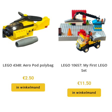
LEGO 4348: Aero Pod polybag
LEGO 10657: My First LEGO
Set
€
2.50
€
11.50
in winkelmand
in winkelmand