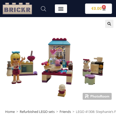
0
€
0.00
Home
>
Refurbished LEGO sets
>
Friends
>
LEGO 41308: Stephanie’s 