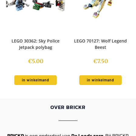
LEGO 30362: Sky Police
LEGO 70127: Wolf Legend
Jetpack polybag
Beest
€
5.00
€
7.50
in winkelmand
in winkelmand
OVER BRICKR
BRICKR
is een onderdeel van
De Loods zorg.
Bij BRICKR