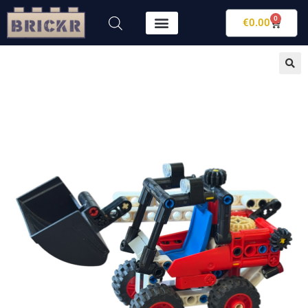
0
€
0.00