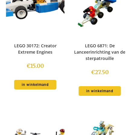
LEGO 30172: Creator
LEGO 6871: De
Extreme Engines
Lanceerinrichting van de
sterpatrouille
€
15.00
€
27.50
in winkelmand
in winkelmand