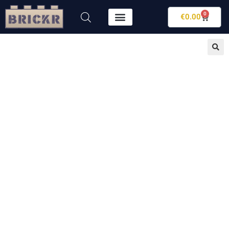
0
€
0.00