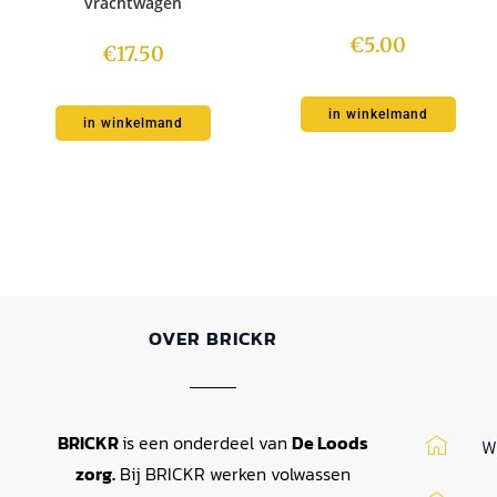
vrachtwagen
€
5.00
€
17.50
in winkelmand
in winkelmand
OVER BRICKR
BRICKR
is een onderdeel van
De Loods
W
zorg.
Bij BRICKR werken volwassen