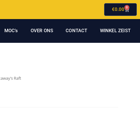
0
€
0.00
MOC’s
OVER ONS
CONTACT
WINKEL ZEIST
away’s Raft