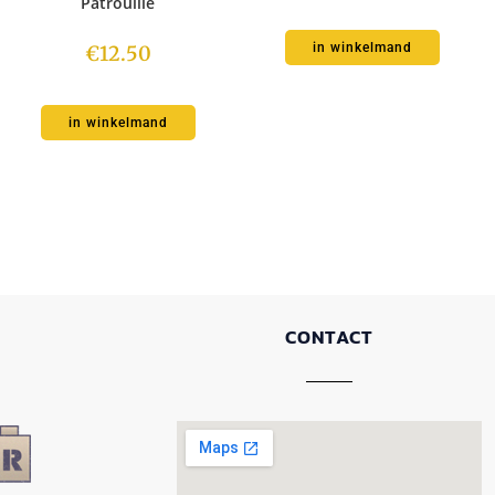
Patrouille
in winkelmand
€
12.50
in winkelmand
CONTACT