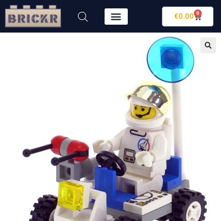
0
€
0.00