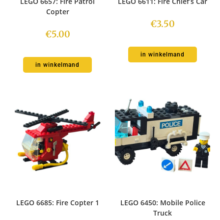
LEGO 6657: Fire Patrol
LEGO 6611: Fire Chief’s Car
Copter
€
3.50
€
5.00
in winkelmand
in winkelmand
LEGO 6685: Fire Copter 1
LEGO 6450: Mobile Police
Truck