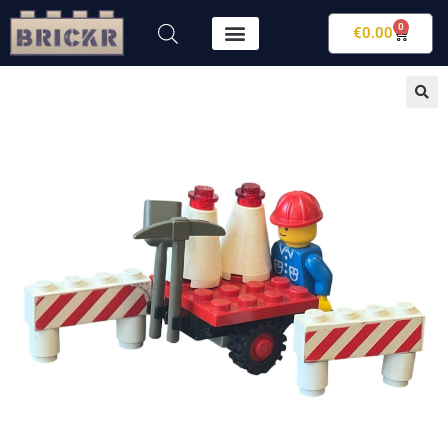
0
€
0.00