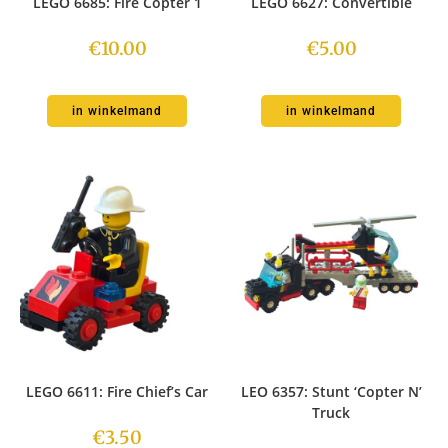
LEGO 6685: Fire Copter 1
LEGO 6627: Convertible
€
10.00
€
5.00
in winkelmand
in winkelmand
LEGO 6611: Fire Chief’s Car
LEO 6357: Stunt ‘Copter N’
Truck
€
3.50