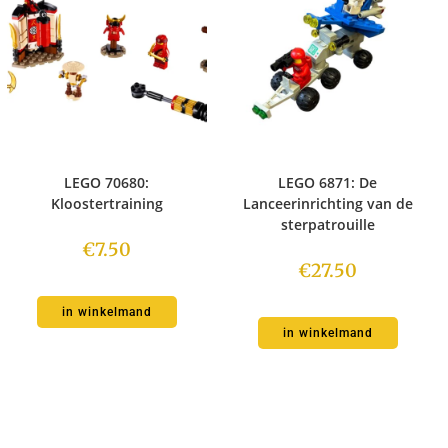
LEGO 70680:
LEGO 6871: De
Kloostertraining
Lanceerinrichting van de
sterpatrouille
€
7.50
€
27.50
in winkelmand
in winkelmand