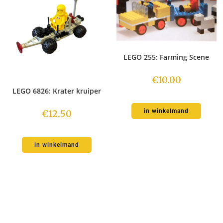
LEGO 255: Farming Scene
€
10.00
LEGO 6826: Krater kruiper
in winkelmand
€
12.50
in winkelmand