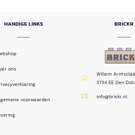
HANDIGE LINKS
BRICKR
ebshop
ver ons
Willem Arntszlaa
3734 EE Den Dol
rivacyverklaring
info@brickr.nl
lgemene voorwaarden
evering