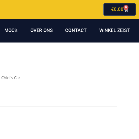
0
€
0.00
MOC’s
OVER ONS
CONTACT
WINKEL ZEIST
 Chief’s Car