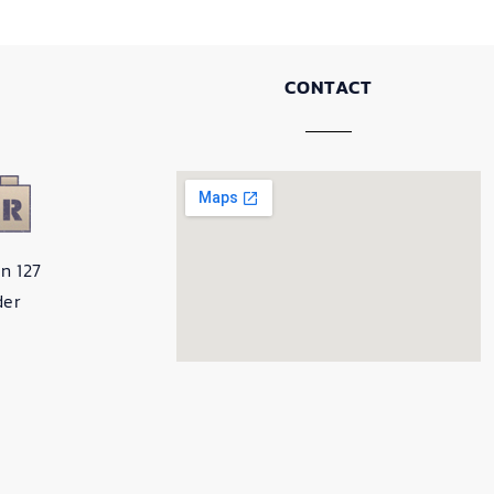
CONTACT
n 127
der