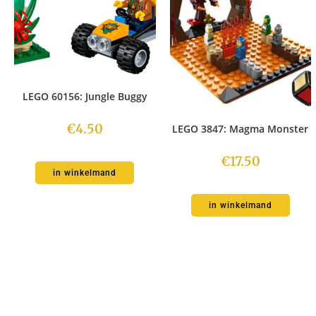
LEGO 60156: Jungle Buggy
€
4.50
LEGO 3847: Magma Monster
€
17.50
in winkelmand
in winkelmand