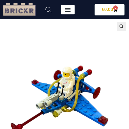
0
€
0.00