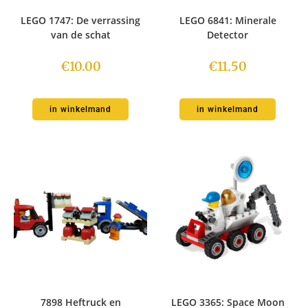
LEGO 1747: De verrassing
LEGO 6841: Minerale
van de schat
Detector
€
10.00
€
11.50
in winkelmand
in winkelmand
7898 Heftruck en
LEGO 3365: Space Moon