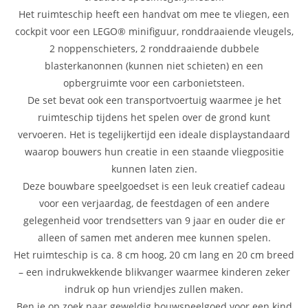
Het ruimteschip heeft een handvat om mee te vliegen, een
cockpit voor een LEGO® minifiguur, ronddraaiende vleugels,
2 noppenschieters, 2 ronddraaiende dubbele
blasterkanonnen (kunnen niet schieten) en een
opbergruimte voor een carbonietsteen.
De set bevat ook een transportvoertuig waarmee je het
ruimteschip tijdens het spelen over de grond kunt
vervoeren. Het is tegelijkertijd een ideale displaystandaard
waarop bouwers hun creatie in een staande vliegpositie
kunnen laten zien.
Deze bouwbare speelgoedset is een leuk creatief cadeau
voor een verjaardag, de feestdagen of een andere
gelegenheid voor trendsetters van 9 jaar en ouder die er
alleen of samen met anderen mee kunnen spelen.
Het ruimteschip is ca. 8 cm hoog, 20 cm lang en 20 cm breed
– een indrukwekkende blikvanger waarmee kinderen zeker
indruk op hun vriendjes zullen maken.
Ben je op zoek naar geweldig bouwspeelgoed voor een kind