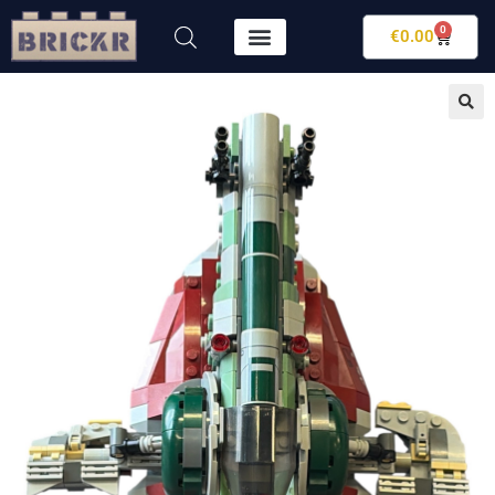
0
€
0.00