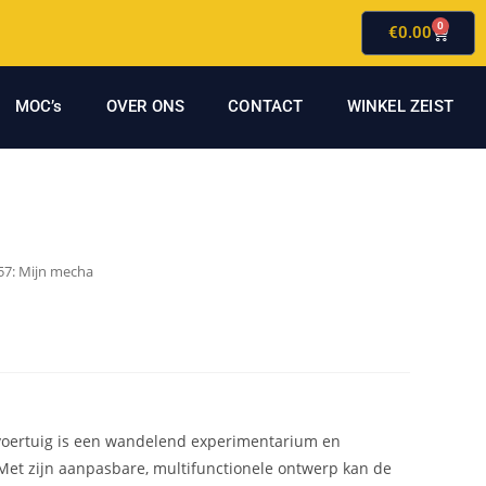
0
€
0.00
MOC’s
OVER ONS
CONTACT
WINKEL ZEIST
57: Mijn mecha
wvoertuig is een wandelend experimentarium en
Met zijn aanpasbare, multifunctionele ontwerp kan de