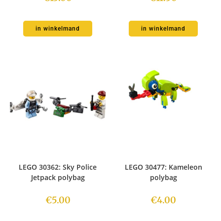
in winkelmand
in winkelmand
LEGO 30362: Sky Police
LEGO 30477: Kameleon
Jetpack polybag
polybag
€
5.00
€
4.00