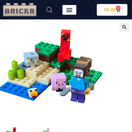
0
€
0.00