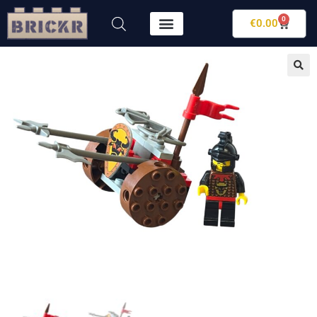
0
€
0.00