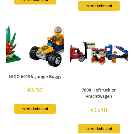
in winkelmand
LEGO 60156: Jungle Buggy
€
4.50
7898 Heftruck en
vrachtwagen
€
17.50
in winkelmand
in winkelmand