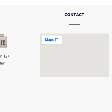
CONTACT
n 127
der