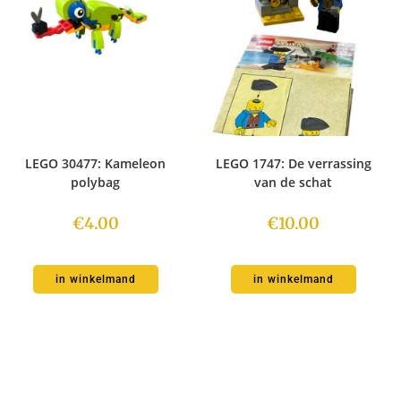
LEGO 30477: Kameleon
LEGO 1747: De verrassing
polybag
van de schat
€
4.00
€
10.00
in winkelmand
in winkelmand