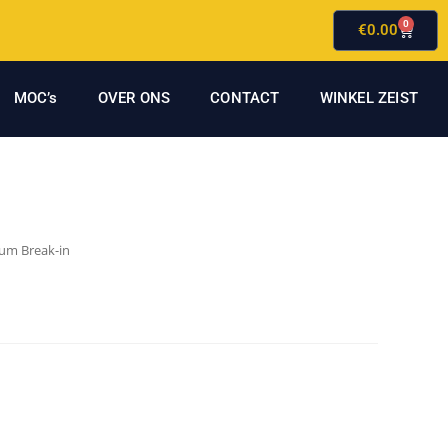
0
€
0.00
MOC’s
OVER ONS
CONTACT
WINKEL ZEIST
um Break-in