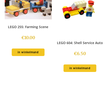
LEGO 255: Farming Scene
€
10.00
LEGO 604: Shell Service Auto
in winkelmand
€
6.50
in winkelmand