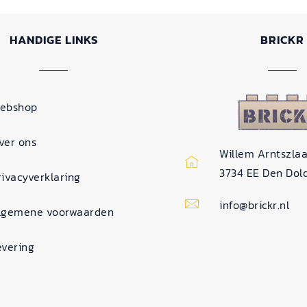
HANDIGE LINKS
BRICKR
ebshop
ver ons
Willem Arntszlaa
3734 EE Den Dol
rivacyverklaring
info@brickr.nl
lgemene voorwaarden
evering