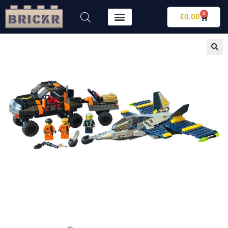
0
€
0.00