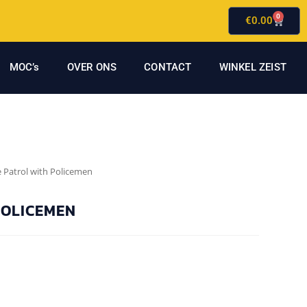
0
€
0.00
MOC’s
OVER ONS
CONTACT
WINKEL ZEIST
e Patrol with Policemen
POLICEMEN