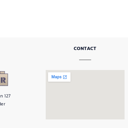
CONTACT
n 127
der