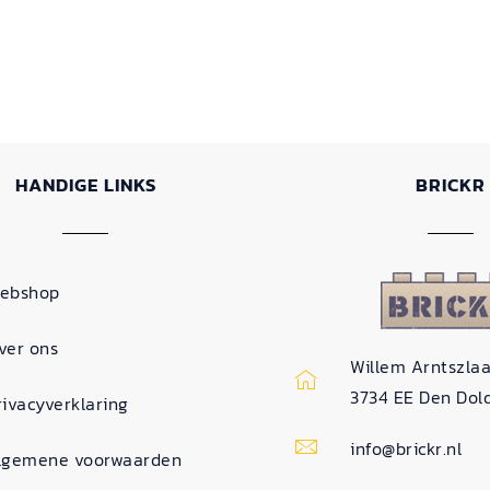
HANDIGE LINKS
BRICKR
ebshop
ver ons
Willem Arntszlaa
3734 EE Den Dol
rivacyverklaring
info@brickr.nl
lgemene voorwaarden