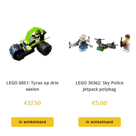
LEGO 6851: Tyrax op drie
LEGO 30362: Sky Police
wielen
Jetpack polybag
€
17.50
€
5.00
in winkelmand
in winkelmand