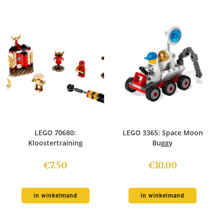
LEGO 70680:
LEGO 3365: Space Moon
Kloostertraining
Buggy
€
7.50
€
10.00
in winkelmand
in winkelmand