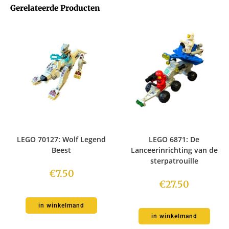
Gerelateerde Producten
LEGO 70127: Wolf Legend
LEGO 6871: De
Beest
Lanceerinrichting van de
sterpatrouille
€
7.50
€
27.50
in winkelmand
in winkelmand